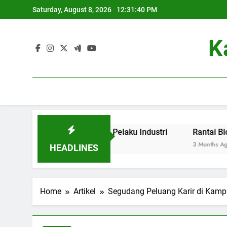
Skip
Saturday, August 8, 2026
12:31:41 PM
to
content
K
ga Pendidikan dan Pelaku Industri
Rantai Blok dalam D
3 Months Ago
HEADLINES
Home
Artikel
Segudang Peluang Karir di Kamp