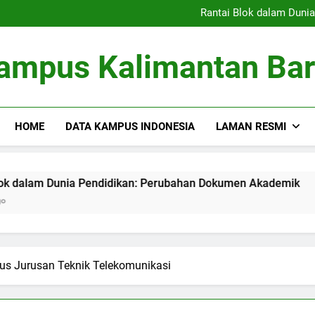
Kolaborasi Penelitian: Ker
Rantai Blok dalam Duni
Membangun Database 
Pembimbingan Skripsi ya
Kolaborasi Penelitian: Ker
ampus Kalimantan Bar
Rantai Blok dalam Duni
Membangun Database 
Pembimbingan Skripsi ya
HOME
DATA KAMPUS INDONESIA
LAMAN RESMI
unia Pendidikan: Perubahan Dokumen Akademik
Membang
3 Months 
us Jurusan Teknik Telekomunikasi