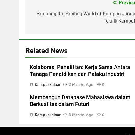
Post
Previou
navigation
Exploring the Exciting World of Kampus Jurus
Teknik Komput
Related News
Kolaborasi Penelitian: Kerja Sama Antara
Tenaga Pendidikan dan Pelaku Industri
Kampuskalbar
2 Months Ago
0
Membangun Database Mahasiswa dalam
Berkualitas dalam Futuri
Kampuskalbar
3 Months Ago
0