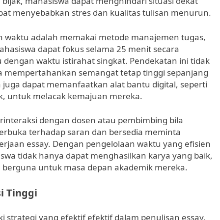
bijak, mahasiswa dapat menghindari situasi dekat
pat menyebabkan stres dan kualitas tulisan menurun.
laan waktu adalah memakai metode manajemen tugas,
 mahasiswa dapat fokus selama 25 menit secara
 dengan waktu istirahat singkat. Pendekatan ini tidak
ga mempertahankan semangat tetap tinggi sepanjang
 juga dapat memanfaatkan alat bantu digital, seperti
ek, untuk melacak kemajuan mereka.
erinteraksi dengan dosen atau pembimbing bila
erbuka terhadap saran dan bersedia meminta
jaan essay. Dengan pengelolaan waktu yang efisien
swa tidak hanya dapat menghasilkan karya yang baik,
ang berguna untuk masa depan akademik mereka.
i Tinggi
strategi yang efektif efektif dalam penulisan essay.