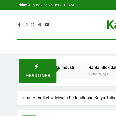
Skip
Friday, August 7, 2026
8:08:19 AM
to
content
K
idikan dan Pelaku Industri
Rantai Blok dalam Dunia P
3 Months Ago
HEADLINES
Home
Artikel
Meraih Pertandingan Karya Tulis: