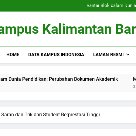
Kolaborasi Penelitian: Ker
Rantai Blok dalam Duni
Membangun Database 
Pembimbingan Skripsi ya
Kolaborasi Penelitian: Ker
ampus Kalimantan Bar
Rantai Blok dalam Duni
Membangun Database 
Pembimbingan Skripsi ya
HOME
DATA KAMPUS INDONESIA
LAMAN RESMI
endidikan: Perubahan Dokumen Akademik
Membangun Dat
3 Months Ago
 Saran dan Trik dari Student Berprestasi Tinggi