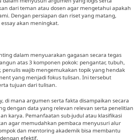
tu dalam menyusun argumen yang logis serta
kan dari teman atau dosen agar mengetahui apakah
ami. Dengan persiapan dan riset yang matang,
 essay akan meningkat.
enting dalam menyuarakan gagasan secara tegas
dibangun atas 3 komponen pokok: pengantar, tubuh,
, penulis wajib mengemukakan topik yang hendak
ent yang menjadi fokus tulisan. Ini tersebut
 tujuan dari tulisan.
, di mana argumen serta fakta disampaikan secara
ng dengan data yang relevan relevan serta penelitian
an karya. Pemanfaatan sub-judul atau klasifikasi
urkan agar memudahkan pembaca menyusuri alur
kelompok dan mentoring akademik bisa membantu
dengan efektif.