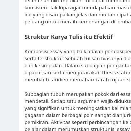
telah telah dikumpulkan. Ini dapat memban
konsisten. Tak lupa agar mendapatkan masu
ide yang disampaikan jelas dan mudah dipah
peluang untuk meraih kemenangan di lomba
Struktur Karya Tulis itu Efektif
Komposisi essay yang baik adalah pondasi p
serta terstruktur. Sebuah tulisan biasanya 
dan kesimpulan. Dalam subbagian pengantar
dipaparkan serta mengutarakan thesis statem
membantu audien memahami arah tujuan serta
Subbagian tubuh merupakan pokok dari essay
mendetail. Setiap satu argumen wajib diduku
yang signifikan untuk meningkatkan keilmiah
gagasan dalam berbagai poin sangat dianj
pemikiran. Aktivitas seperti perbincangan 
pelajar dalam merumuskan struktur isi essay 