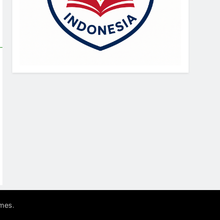
.
mes