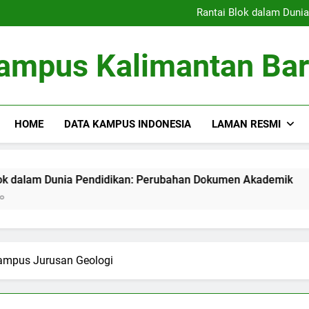
Kolaborasi Penelitian: Ker
Rantai Blok dalam Duni
Membangun Database 
Pembimbingan Skripsi ya
Kolaborasi Penelitian: Ker
ampus Kalimantan Bar
Rantai Blok dalam Duni
Membangun Database 
Pembimbingan Skripsi ya
HOME
DATA KAMPUS INDONESIA
LAMAN RESMI
unia Pendidikan: Perubahan Dokumen Akademik
Membang
3 Months 
ampus Jurusan Geologi