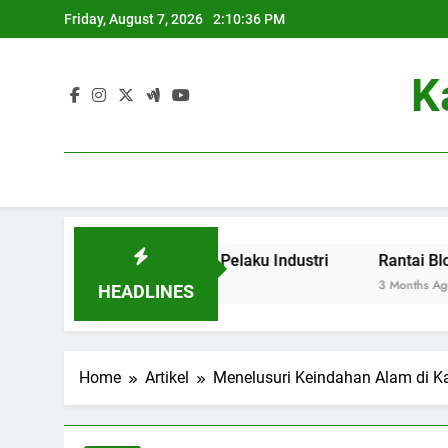
Skip
Friday, August 7, 2026
2:10:37 PM
to
content
K
ga Pendidikan dan Pelaku Industri
Rantai Blok dalam D
3 Months Ago
HEADLINES
Home
Artikel
Menelusuri Keindahan Alam di K