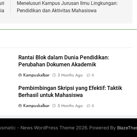
ri
Menelusuri Kampus Jurusan Ilmu Lingkungan:
ia
Pendidikan dan Aktivitas Mahasiswa
Rantai Blok dalam Dunia Pendidikan:
Perubahan Dokumen Akademik
Kampuskalbar
3 Months Ago
0
Pembimbingan Skripsi yang Efektif: Taktik
Berhasil untuk Mahasiswa
Kampuskalbar
5 Months Ago
0
smatic - News WordPress Theme 2026. Powered By
BlazeThe