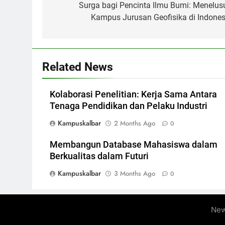
navigation
Surga bagi Pencinta Ilmu Bumi: Menelusu
Kampus Jurusan Geofisika di Indones
Related News
Kolaborasi Penelitian: Kerja Sama Antara
Tenaga Pendidikan dan Pelaku Industri
Kampuskalbar
2 Months Ago
0
Membangun Database Mahasiswa dalam
Berkualitas dalam Futuri
Kampuskalbar
3 Months Ago
0
New