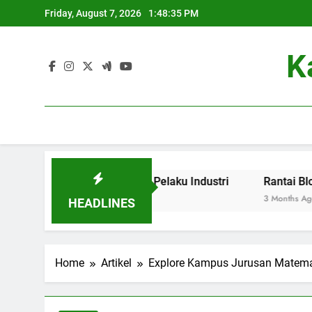
Skip
Friday, August 7, 2026
1:48:35 PM
to
content
K
aga Pendidikan dan Pelaku Industri
Rantai Blok dalam 
3 Months Ago
HEADLINES
Home
Artikel
Explore Kampus Jurusan Matemat