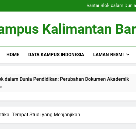
Kolaborasi Penelitian: Ker
Rantai Blok dalam Duni
Membangun Database 
Pembimbingan Skripsi ya
Kolaborasi Penelitian: Ker
ampus Kalimantan Bar
Rantai Blok dalam Duni
Membangun Database 
Pembimbingan Skripsi ya
HOME
DATA KAMPUS INDONESIA
LAMAN RESMI
Dunia Pendidikan: Perubahan Dokumen Akademik
Memban
3 Month
ika: Tempat Studi yang Menjanjikan