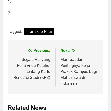
1.
2.
Tagged:
Transkrip Nilai
Post
Previous:
Next:
navigation
Segala Hal yang
Manfaat dan
Perlu Anda Ketahui
Pentingnya Kerja
tentang Kartu
Praktik Kampus bagi
Rencana Studi (KRS)
Mahasiswa di
Indonesia
Related News