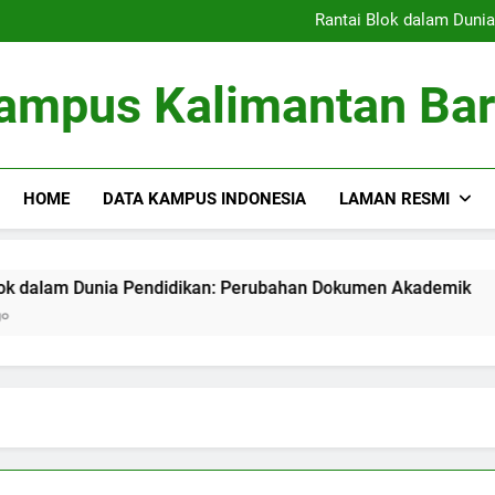
Kolaborasi Penelitian: Ker
Rantai Blok dalam Duni
Membangun Database 
Pembimbingan Skripsi ya
Kolaborasi Penelitian: Ker
ampus Kalimantan Bar
Rantai Blok dalam Duni
Membangun Database 
Pembimbingan Skripsi ya
HOME
DATA KAMPUS INDONESIA
LAMAN RESMI
m Dunia Pendidikan: Perubahan Dokumen Akademik
Memb
3 Mon