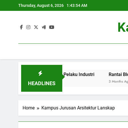
Skip
Thursday, August 6, 2026
1:43:54 AM
to
content
K
enaga Pendidikan dan Pelaku Industri
Rantai Blok dala
3 Months Ago
HEADLINES
Home
Kampus Jurusan Arsitektur Lanskap