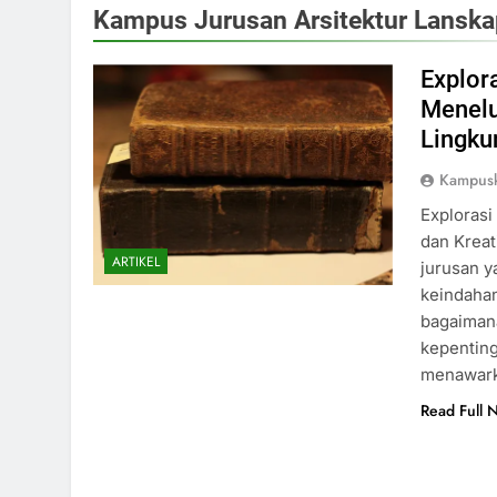
Kampus Jurusan Arsitektur Lanska
Explor
Menelu
Lingku
Kampusk
Explorasi
dan Kreat
ARTIKEL
jurusan 
keindahan
bagaiman
kepenting
menawarka
Read Full 